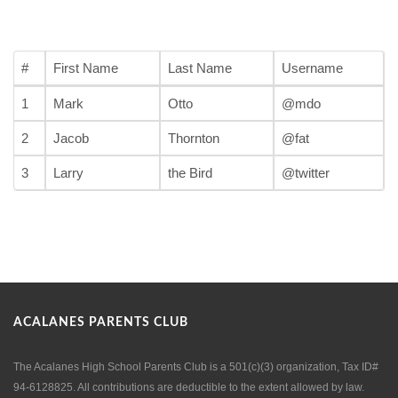
#
First Name
Last Name
Username
1
Mark
Otto
@mdo
2
Jacob
Thornton
@fat
3
Larry
the Bird
@twitter
ACALANES PARENTS CLUB
The Acalanes High School Parents Club is a 501(c)(3) organization, Tax ID#
94-6128825. All contributions are deductible to the extent allowed by law.